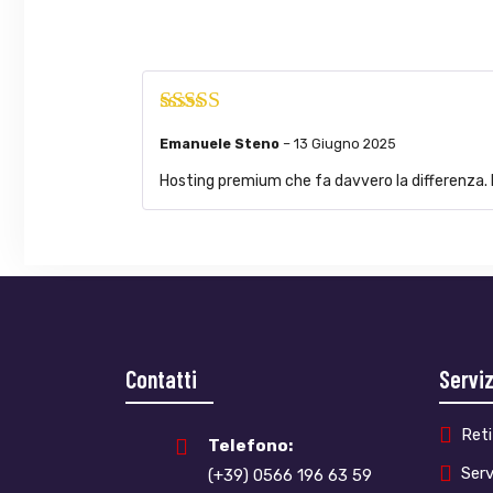
Valutato
5
su
Emanuele Steno
–
13 Giugno 2025
5
Hosting premium che fa davvero la differenza. N
Contatti
Serviz
Reti
Telefono:
Serv
(+39) 0566 196 63 59