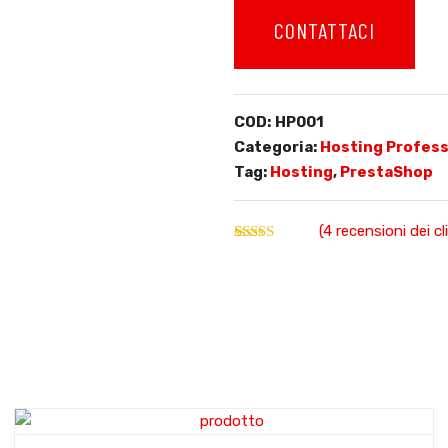
CONTATTACI
COD:
HP001
Categoria:
Hosting Profess
Tag:
Hosting
,
PrestaShop
(
4
recensioni dei cli
Valutato
4
5.00
su 5 su
base di
recensioni