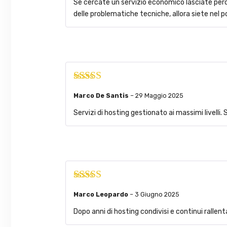
Se cercate un servizio economico lasciate perde
delle problematiche tecniche, allora siete nel p
Valutato
5
su
Marco De Santis
–
29 Maggio 2025
5
Servizi di hosting gestionato ai massimi livelli.
Valutato
5
su
Marco Leopardo
–
3 Giugno 2025
5
Dopo anni di hosting condivisi e continui rallen