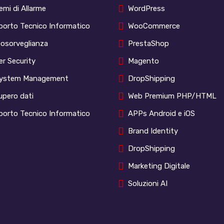
emi di Allarme
WordPress
porto Tecnico Informatico
WooCommerce
eosorveglianza
PrestaShop
r Security
Magento
System Management
DropShipping
upero dati
Web Premium PHP/HTML
porto Tecnico Informatico
APPs Android e iOS
Brand Identity
DropShipping
Marketing Digitale
Soluzioni AI