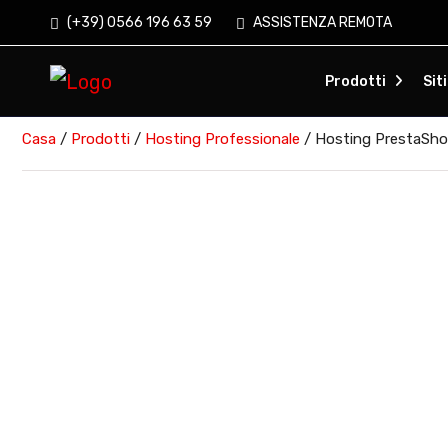
(+39) 0566 196 63 59
ASSISTENZA REMOTA
Prodotti
Sit
Casa
/
Prodotti
/
Hosting Professionale
/ Hosting PrestaShop