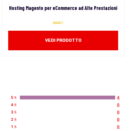
Hosting Magento per eCommerce ad Alte Prestazioni
Valutato
5.00
su 5
VEDI PRODOTTO
5
4
4
0
3
0
2
0
1
0