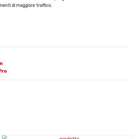
menti di maggiore traffico.
m
Pro