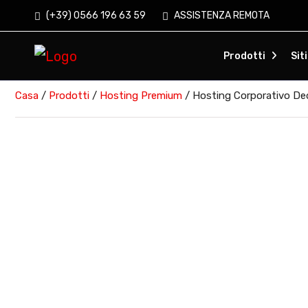
(+39) 0566 196 63 59
ASSISTENZA REMOTA
Prodotti
Sit
Casa
/
Prodotti
/
Hosting Premium
/ Hosting Corporativo De