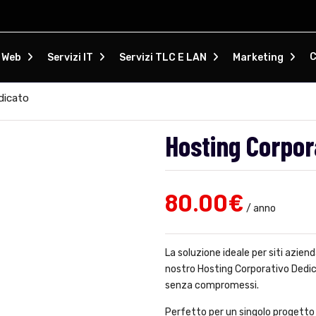
C
i Web
Servizi IT
Servizi TLC E LAN
Marketing
dicato
Hosting Corpor
80.00
€
/ anno
La soluzione ideale per siti azien
nostro Hosting Corporativo Dedica
senza compromessi.
Perfetto per un singolo progetto w