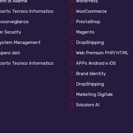
emi di Allarme
WordPress
porto Tecnico Informatico
WooCommerce
eosorveglianza
PrestaShop
r Security
Magento
System Management
DropShipping
upero dati
Web Premium PHP/HTML
porto Tecnico Informatico
APPs Android e iOS
Brand Identity
DropShipping
Marketing Digitale
Soluzioni AI